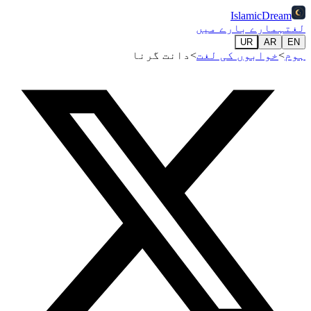
IslamicDream
لغت
ہمارے بارے میں
UR
AR
EN
ہوم
>
خوابوں کی لغت
>
دانت گرنا