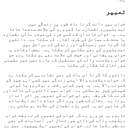
تعبیر
خواب میں دانت گرنا عام طور پر زندگی میں
تبدیلیوں، نقصان، یا کمزوری کی علامت سمجھا جاتا
ہے۔ یہ خواب خاندان کے کسی فرد کی موت، مالی نقصان،
یا صحت کے مسائل کی طرف اشارہ کر سکتا ہے۔ دانتوں
کا گرنا عمر رسیدگی اور زندگی کے مراحل میں
تبدیلیوں کی بھی عکاسی کر سکتا ہے۔ بعض اوقات، یہ
خواب پریشانی اور خوف کی علامت بھی ہو سکتا ہے، جو
خواب دیکھنے والے کو مستقبل کے بارے میں غیر یقینی
صورتحال کا شکار کر سکتا ہے۔
دانتوں کا گرنا اس بات کی بھی نشاندہی کر سکتا ہے
کہ خواب دیکھنے والا اپنی زندگی میں کسی اہم چیز کو
کھونے والا ہے۔ یہ چیز کوئی رشتہ، نوکری، یا کوئی
قیمتی چیز ہو سکتی ہے۔ خواب میں دانتوں کی حالت اور
گرنے کا طریقہ بھی اس خواب کی تعبیر پر اثر انداز
ہوتا ہے۔ مثال کے طور پر، اگر تمام دانت ایک ساتھ
گر جائیں تو یہ کسی بڑے نقصان کی علامت ہو سکتی ہے۔
تاہم، یہ ضروری ہے کہ خواب کی تعبیر کرتے وقت خواب
دیکھنے والے کی ذاتی صورتحال اور احساسات کو بھی
مدنظر رکھا جائے۔ خواب کی تعبیر ایک پیچیدہ عمل ہے