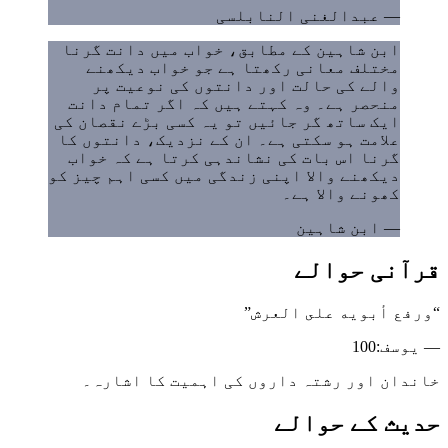
—
عبدالغنی النابلسی
ابن شاہین کے مطابق، خواب میں دانت گرنا
مختلف معانی رکھتا ہے جو خواب دیکھنے
والے کی حالت اور دانتوں کی نوعیت پر
منحصر ہے۔ وہ کہتے ہیں کہ اگر تمام دانت
ایک ساتھ گر جائیں تو یہ کسی بڑے نقصان کی
علامت ہو سکتی ہے۔ ان کے نزدیک، دانتوں کا
گرنا اس بات کی نشاندہی کرتا ہے کہ خواب
دیکھنے والا اپنی زندگی میں کسی اہم چیز کو
کھونے والا ہے۔
—
ابن شاہین
قرآنی حوالے
“
ورفع أبویه على العرش
”
—
یوسف
:
100
خاندان اور رشتہ داروں کی اہمیت کا اشارہ۔
حدیث کے حوالے